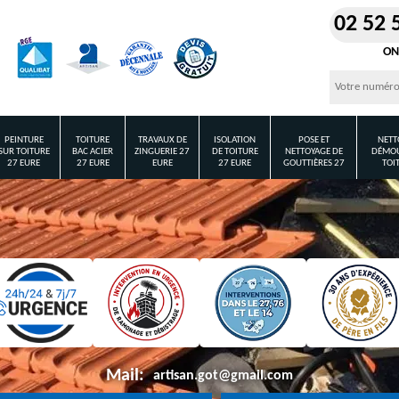
02 52 
ON
PEINTURE
TOITURE
TRAVAUX DE
ISOLATION
POSE ET
NETT
SUR TOITURE
BAC ACIER
ZINGUERIE 27
DE TOITURE
NETTOYAGE DE
DÉMOU
27 EURE
27 EURE
EURE
27 EURE
GOUTTIÈRES 27
TOI
Mail:
artisan.got@gmail.com