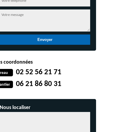
s coordonnées
02 52 56 21 71
reau
06 21 86 80 31
antier
Nous localiser