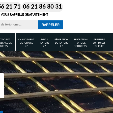
56 21 71
06 21 86 80 31
 VOUS RAPPELLE GRATUITEMENT
OYAGE ET
CHANGEMENT
DEVIS
RÉPARATION
RÉPARATION
PEINTURE
SSAGE DE
DE TOITURE
TOITURE
DE TOITURE
FUITE DE
SUR TUILES
TURE 27
27
27
27
TOITURE 27
27 EURE