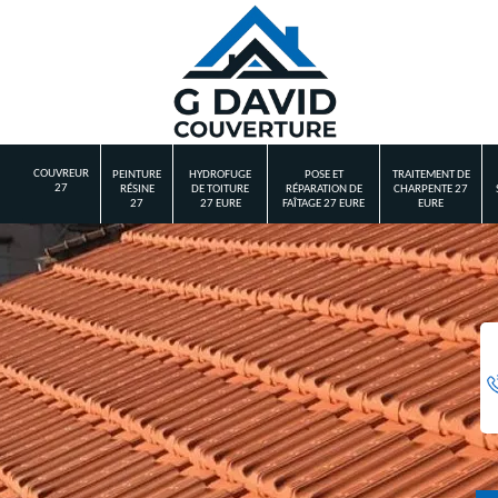
COUVREUR
PEINTURE
HYDROFUGE
POSE ET
TRAITEMENT DE
27
RÉSINE
DE TOITURE
RÉPARATION DE
CHARPENTE 27
27
27 EURE
FAÎTAGE 27 EURE
EURE