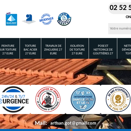
02 52 
ON
PEINTURE
TOITURE
TRAVAUX DE
ISOLATION
POSE ET
NETT
SUR TOITURE
BAC ACIER
ZINGUERIE 27
DE TOITURE
NETTOYAGE DE
DÉMOU
27 EURE
27 EURE
EURE
27 EURE
GOUTTIÈRES 27
TOI
Mail:
artisan.got@gmail.com