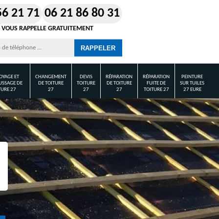
56 21 71
06 21 86 80 31
 VOUS RAPPELLE GRATUITEMENT
OYAGE ET
CHANGEMENT
DEVIS
RÉPARATION
RÉPARATION
PEINTURE
SSAGE DE
DE TOITURE
TOITURE
DE TOITURE
FUITE DE
SUR TUILES
TURE 27
27
27
27
TOITURE 27
27 EURE