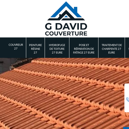
COUVREUR
PEINTURE
HYDROFUGE
POSE ET
TRAITEMENT DE
27
RÉSINE
DE TOITURE
RÉPARATION DE
CHARPENTE 27
27
27 EURE
FAÎTAGE 27 EURE
EURE