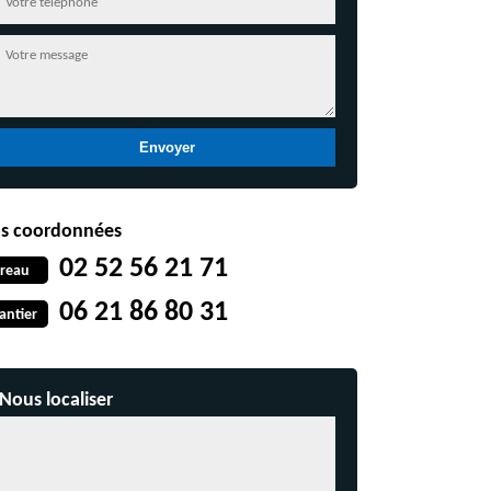
s coordonnées
02 52 56 21 71
reau
06 21 86 80 31
antier
Nous localiser