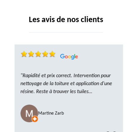
Les avis de nos clients
"Rapidité et prix correct. Intervention pour
nettoyage de la toiture et application d'une
résine. Reste à trouver les tuiles
manquantes, nous savons que nous pouvons
compter sur M. GOT. Très content de la
Martine Zarb
prestation, a recommander sans problème"