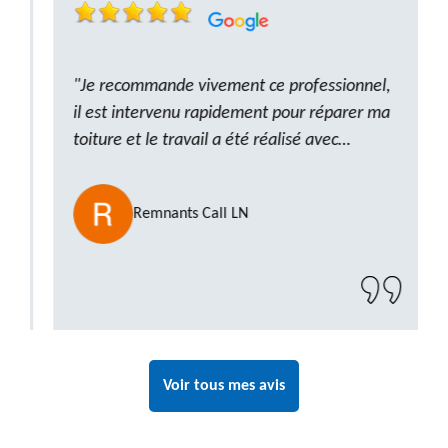
"Je recommande vivement ce professionnel,
il est intervenu rapidement pour réparer ma
toiture et le travail a été réalisé avec
beaucoup de professionnalisme. Très,
ponctuel et à l’écoute, le résultat est
Remnants Call LN
impeccable et le chantier a été laissé propre.
Un artisan de confiance que je n’hésiterai pas
à recontacter"
Voir tous mes avis