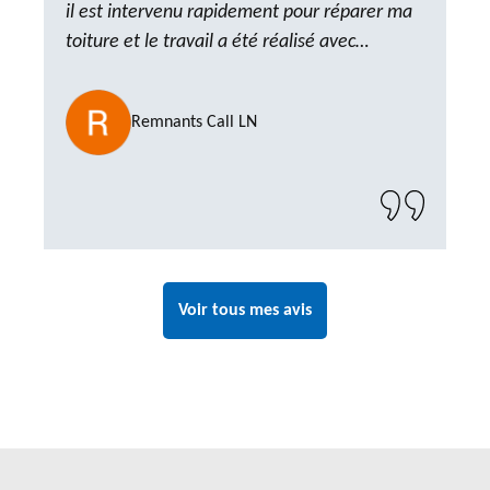
il est intervenu rapidement pour réparer ma
toiture et le travail a été réalisé avec
beaucoup de professionnalisme. Très,
ponctuel et à l’écoute, le résultat est
Remnants Call LN
impeccable et le chantier a été laissé propre.
Un artisan de confiance que je n’hésiterai pas
à recontacter"
Voir tous mes avis