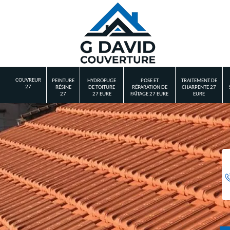
COUVREUR
PEINTURE
HYDROFUGE
POSE ET
TRAITEMENT DE
27
RÉSINE
DE TOITURE
RÉPARATION DE
CHARPENTE 27
27
27 EURE
FAÎTAGE 27 EURE
EURE