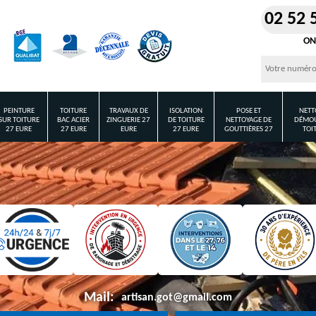
02 52 
ON
PEINTURE
TOITURE
TRAVAUX DE
ISOLATION
POSE ET
NETT
SUR TOITURE
BAC ACIER
ZINGUERIE 27
DE TOITURE
NETTOYAGE DE
DÉMOU
27 EURE
27 EURE
EURE
27 EURE
GOUTTIÈRES 27
TOI
Mail:
artisan.got@gmail.com