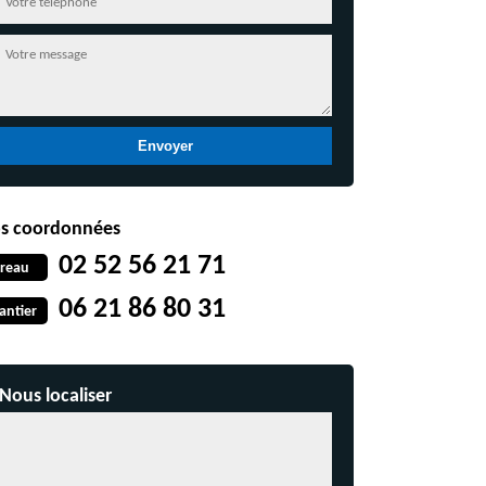
s coordonnées
02 52 56 21 71
reau
06 21 86 80 31
antier
Nous localiser