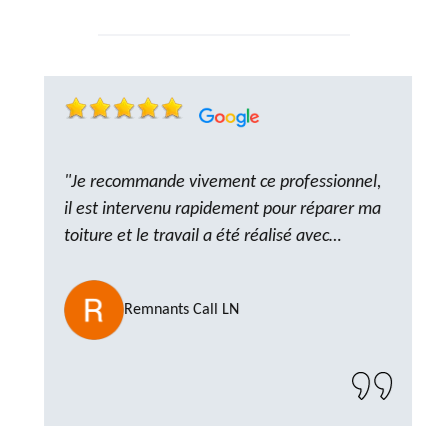
"Je recommande vivement ce professionnel,
il est intervenu rapidement pour réparer ma
toiture et le travail a été réalisé avec
beaucoup de professionnalisme. Très,
ponctuel et à l’écoute, le résultat est
Remnants Call LN
impeccable et le chantier a été laissé propre.
Un artisan de confiance que je n’hésiterai pas
à recontacter"