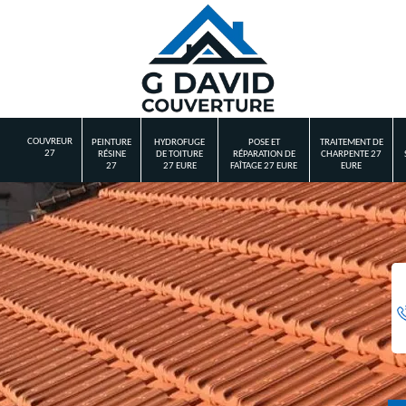
COUVREUR
PEINTURE
HYDROFUGE
POSE ET
TRAITEMENT DE
27
RÉSINE
DE TOITURE
RÉPARATION DE
CHARPENTE 27
27
27 EURE
FAÎTAGE 27 EURE
EURE