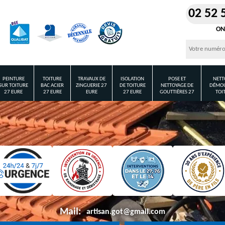
02 52 
ON
PEINTURE
TOITURE
TRAVAUX DE
ISOLATION
POSE ET
NETT
SUR TOITURE
BAC ACIER
ZINGUERIE 27
DE TOITURE
NETTOYAGE DE
DÉMOU
27 EURE
27 EURE
EURE
27 EURE
GOUTTIÈRES 27
TOI
Mail:
artisan.got@gmail.com