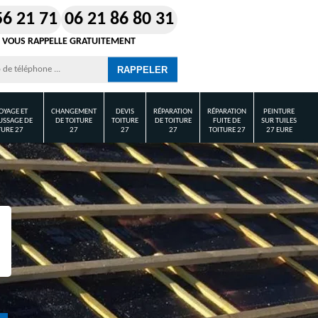
56 21 71
06 21 86 80 31
 VOUS RAPPELLE GRATUITEMENT
OYAGE ET
CHANGEMENT
DEVIS
RÉPARATION
RÉPARATION
PEINTURE
SSAGE DE
DE TOITURE
TOITURE
DE TOITURE
FUITE DE
SUR TUILES
TURE 27
27
27
27
TOITURE 27
27 EURE