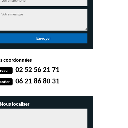
s coordonnées
02 52 56 21 71
reau
06 21 86 80 31
antier
Nous localiser