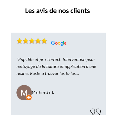
Les avis de nos clients
"Rapidité et prix correct. Intervention pour
nettoyage de la toiture et application d'une
résine. Reste à trouver les tuiles
manquantes, nous savons que nous pouvons
compter sur M. GOT. Très content de la
Martine Zarb
prestation, a recommander sans problème"