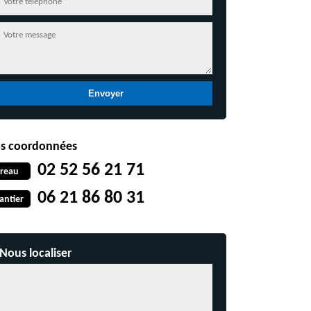
s coordonnées
02 52 56 21 71
reau
06 21 86 80 31
antier
Nous localiser