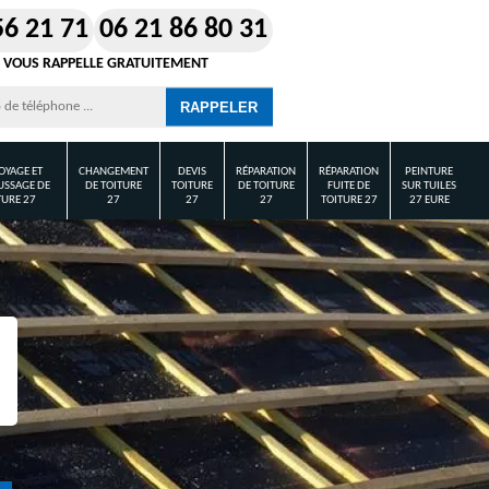
56 21 71
06 21 86 80 31
 VOUS RAPPELLE GRATUITEMENT
OYAGE ET
CHANGEMENT
DEVIS
RÉPARATION
RÉPARATION
PEINTURE
SSAGE DE
DE TOITURE
TOITURE
DE TOITURE
FUITE DE
SUR TUILES
TURE 27
27
27
27
TOITURE 27
27 EURE