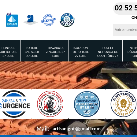
02 52 
ON
PEINTURE
TOITURE
TRAVAUX DE
ISOLATION
POSE ET
NETT
SUR TOITURE
BAC ACIER
ZINGUERIE 27
DE TOITURE
NETTOYAGE DE
DÉMOU
27 EURE
27 EURE
EURE
27 EURE
GOUTTIÈRES 27
TOI
Mail:
artisan.got@gmail.com