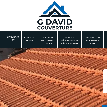
COUVREUR
PEINTURE
HYDROFUGE
POSE ET
TRAITEMENT DE
27
RÉSINE
DE TOITURE
RÉPARATION DE
CHARPENTE 27
27
27 EURE
FAÎTAGE 27 EURE
EURE