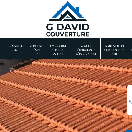
COUVREUR
PEINTURE
HYDROFUGE
POSE ET
TRAITEMENT DE
27
RÉSINE
DE TOITURE
RÉPARATION DE
CHARPENTE 27
27
27 EURE
FAÎTAGE 27 EURE
EURE