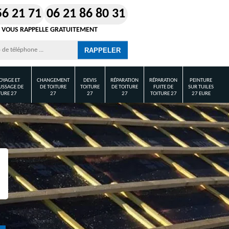
56 21 71
06 21 86 80 31
 VOUS RAPPELLE GRATUITEMENT
OYAGE ET
CHANGEMENT
DEVIS
RÉPARATION
RÉPARATION
PEINTURE
SSAGE DE
DE TOITURE
TOITURE
DE TOITURE
FUITE DE
SUR TUILES
TURE 27
27
27
27
TOITURE 27
27 EURE