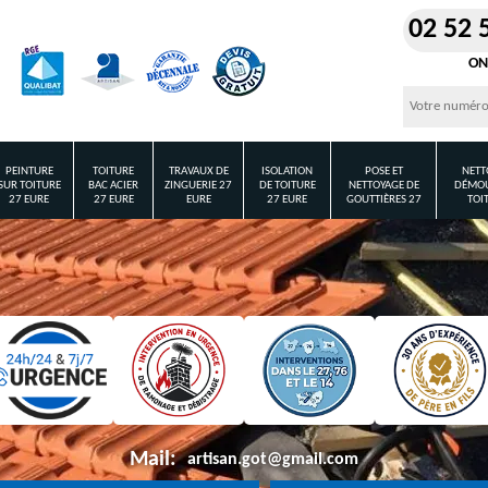
02 52 
ON
PEINTURE
TOITURE
TRAVAUX DE
ISOLATION
POSE ET
NETT
SUR TOITURE
BAC ACIER
ZINGUERIE 27
DE TOITURE
NETTOYAGE DE
DÉMOU
27 EURE
27 EURE
EURE
27 EURE
GOUTTIÈRES 27
TOI
Mail:
artisan.got@gmail.com