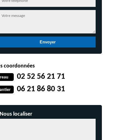
s coordonnées
02 52 56 21 71
reau
06 21 86 80 31
antier
Nous localiser