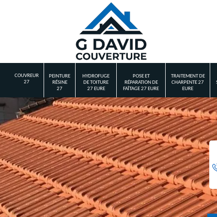
COUVREUR
PEINTURE
HYDROFUGE
POSE ET
TRAITEMENT DE
27
RÉSINE
DE TOITURE
RÉPARATION DE
CHARPENTE 27
27
27 EURE
FAÎTAGE 27 EURE
EURE