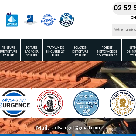
02 52 
ON
PEINTURE
TOITURE
TRAVAUX DE
ISOLATION
POSE ET
NETT
SUR TOITURE
BAC ACIER
ZINGUERIE 27
DE TOITURE
NETTOYAGE DE
DÉMOU
27 EURE
27 EURE
EURE
27 EURE
GOUTTIÈRES 27
TOI
Mail:
artisan.got@gmail.com