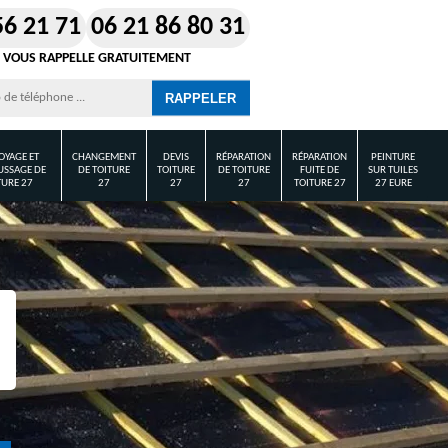
56 21 71
06 21 86 80 31
 VOUS RAPPELLE GRATUITEMENT
OYAGE ET
CHANGEMENT
DEVIS
RÉPARATION
RÉPARATION
PEINTURE
SSAGE DE
DE TOITURE
TOITURE
DE TOITURE
FUITE DE
SUR TUILES
TURE 27
27
27
27
TOITURE 27
27 EURE