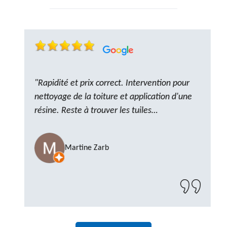
"Rapidité et prix correct. Intervention pour
nettoyage de la toiture et application d'une
résine. Reste à trouver les tuiles
manquantes, nous savons que nous pouvons
compter sur M. GOT. Très content de la
Martine Zarb
prestation, a recommander sans problème"