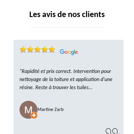
Les avis de nos clients
"Rapidité et prix correct. Intervention pour
nettoyage de la toiture et application d'une
résine. Reste à trouver les tuiles
manquantes, nous savons que nous pouvons
compter sur M. GOT. Très content de la
Martine Zarb
prestation, a recommander sans problème"