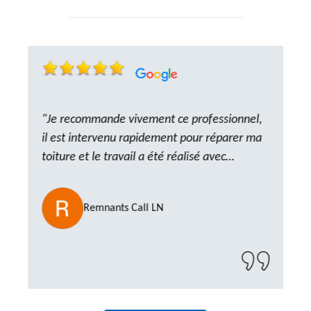
"Je recommande vivement ce professionnel,
il est intervenu rapidement pour réparer ma
toiture et le travail a été réalisé avec
beaucoup de professionnalisme. Très,
ponctuel et à l’écoute, le résultat est
Remnants Call LN
impeccable et le chantier a été laissé propre.
Un artisan de confiance que je n’hésiterai pas
à recontacter"