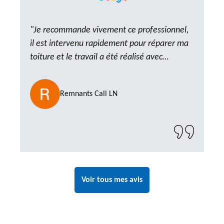
"Je recommande vivement ce professionnel,
il est intervenu rapidement pour réparer ma
toiture et le travail a été réalisé avec
beaucoup de professionnalisme. Très,
ponctuel et à l’écoute, le résultat est
Remnants Call LN
impeccable et le chantier a été laissé propre.
Un artisan de confiance que je n’hésiterai pas
à recontacter"
Voir tous mes avis