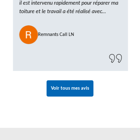
il est intervenu rapidement pour réparer ma
toiture et le travail a été réalisé avec
beaucoup de professionnalisme. Très,
ponctuel et à l’écoute, le résultat est
Remnants Call LN
impeccable et le chantier a été laissé propre.
Un artisan de confiance que je n’hésiterai pas
à recontacter"
Voir tous mes avis