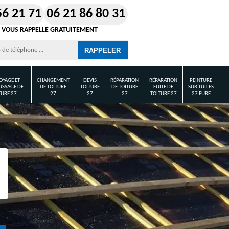
56 21 71
06 21 86 80 31
 VOUS RAPPELLE GRATUITEMENT
OYAGE ET
CHANGEMENT
DEVIS
RÉPARATION
RÉPARATION
PEINTURE
SSAGE DE
DE TOITURE
TOITURE
DE TOITURE
FUITE DE
SUR TUILES
TURE 27
27
27
27
TOITURE 27
27 EURE