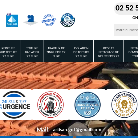
02 52 
ON
PEINTURE
TOITURE
TRAVAUX DE
ISOLATION
POSE ET
NETT
SUR TOITURE
BAC ACIER
ZINGUERIE 27
DE TOITURE
NETTOYAGE DE
DÉMOU
27 EURE
27 EURE
EURE
27 EURE
GOUTTIÈRES 27
TOI
Mail:
artisan.got@gmail.com