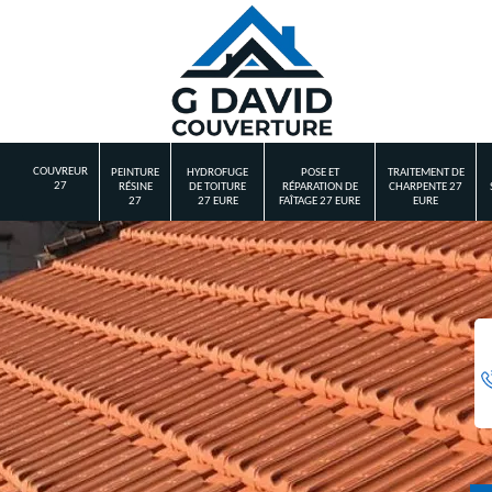
COUVREUR
PEINTURE
HYDROFUGE
POSE ET
TRAITEMENT DE
27
RÉSINE
DE TOITURE
RÉPARATION DE
CHARPENTE 27
27
27 EURE
FAÎTAGE 27 EURE
EURE