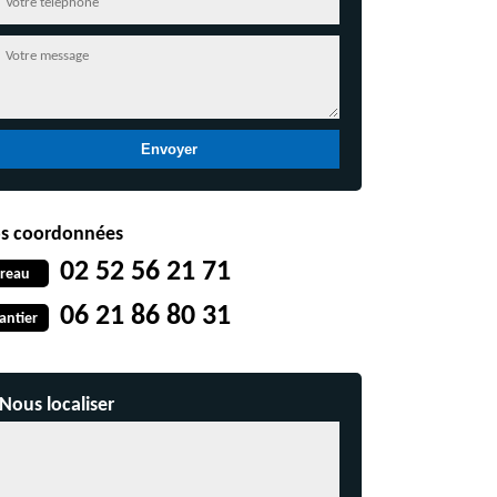
s coordonnées
02 52 56 21 71
reau
06 21 86 80 31
antier
Nous localiser