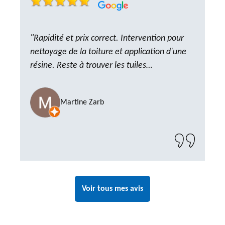
"Rapidité et prix correct. Intervention pour
nettoyage de la toiture et application d'une
résine. Reste à trouver les tuiles
manquantes, nous savons que nous pouvons
compter sur M. GOT. Très content de la
Martine Zarb
prestation, a recommander sans problème"
Voir tous mes avis