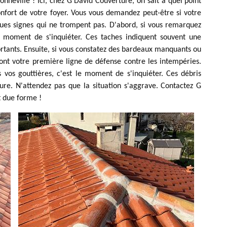
onneville ! Ici, chez G David Couverture, on sait à quel point
onfort de votre foyer. Vous vous demandez peut-être si votre
lques signes qui ne trompent pas. D'abord, si vous remarquez
le moment de s'inquiéter. Ces taches indiquent souvent une
ortants. Ensuite, si vous constatez des bardeaux manquants ou
ont votre première ligne de défense contre les intempéries.
s vos gouttières, c'est le moment de s'inquiéter. Ces débris
ure. N'attendez pas que la situation s'aggrave. Contactez G
t due forme !