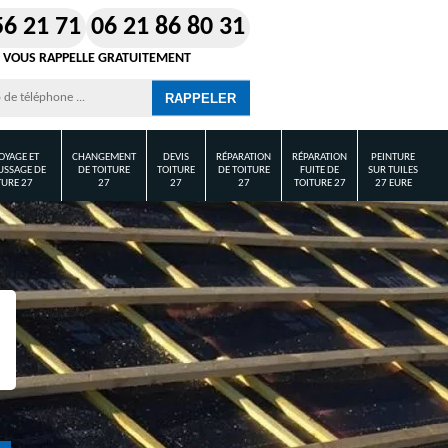
56 21 71
06 21 86 80 31
 VOUS RAPPELLE GRATUITEMENT
OYAGE ET
CHANGEMENT
DEVIS
RÉPARATION
RÉPARATION
PEINTURE
SSAGE DE
DE TOITURE
TOITURE
DE TOITURE
FUITE DE
SUR TUILES
TURE 27
27
27
27
TOITURE 27
27 EURE