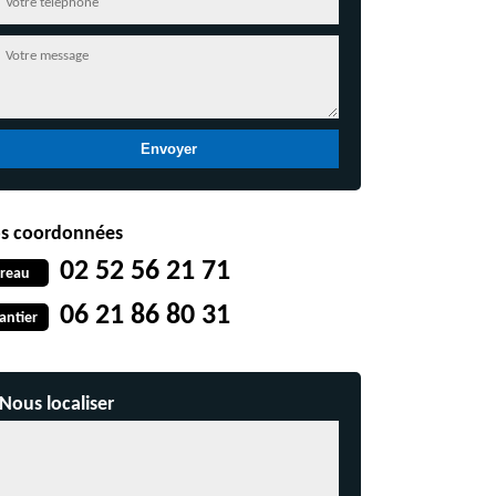
s coordonnées
02 52 56 21 71
reau
06 21 86 80 31
antier
Nous localiser