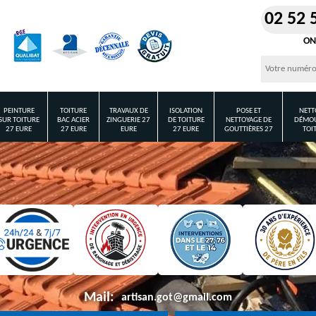
02 52 
ON
PEINTURE
TOITURE
TRAVAUX DE
ISOLATION
POSE ET
NETT
SUR TOITURE
BAC ACIER
ZINGUERIE 27
DE TOITURE
NETTOYAGE DE
DÉMOU
27 EURE
27 EURE
EURE
27 EURE
GOUTTIÈRES 27
TOI
Mail:
artisan.got@gmail.com