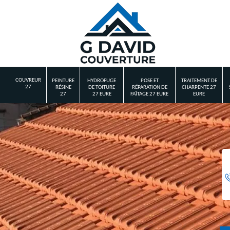
COUVREUR
PEINTURE
HYDROFUGE
POSE ET
TRAITEMENT DE
27
RÉSINE
DE TOITURE
RÉPARATION DE
CHARPENTE 27
27
27 EURE
FAÎTAGE 27 EURE
EURE