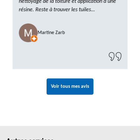
nettoyage de la toiture et application d'une
résine. Reste à trouver les tuiles
manquantes, nous savons que nous pouvons
compter sur M. GOT. Très content de la
Martine Zarb
prestation, a recommander sans problème"
Voir tous mes avis