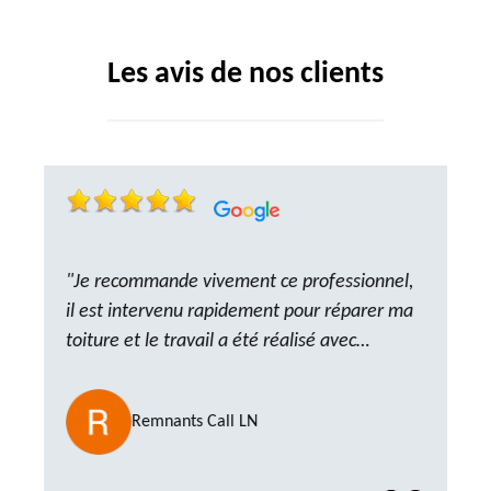
Les avis de nos clients
"Je recommande vivement ce professionnel,
il est intervenu rapidement pour réparer ma
toiture et le travail a été réalisé avec
beaucoup de professionnalisme. Très,
ponctuel et à l’écoute, le résultat est
Remnants Call LN
impeccable et le chantier a été laissé propre.
Un artisan de confiance que je n’hésiterai pas
à recontacter"