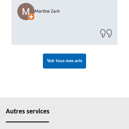
compter sur M. GOT. Très content de la
Martine Zarb
prestation, a recommander sans problème"
Voir tous mes avis
Autres services