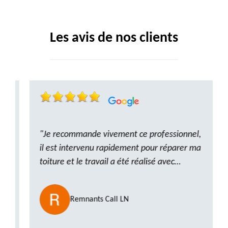
Les avis de nos clients
"Je recommande vivement ce professionnel,
il est intervenu rapidement pour réparer ma
toiture et le travail a été réalisé avec
beaucoup de professionnalisme. Très,
ponctuel et à l’écoute, le résultat est
Remnants Call LN
impeccable et le chantier a été laissé propre.
Un artisan de confiance que je n’hésiterai pas