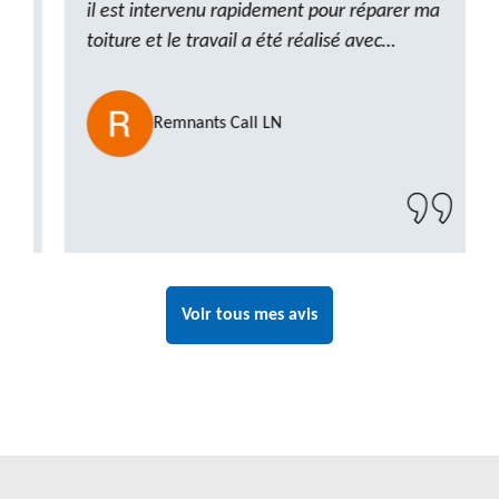
il est intervenu rapidement pour réparer ma
toiture et le travail a été réalisé avec
beaucoup de professionnalisme. Très,
ponctuel et à l’écoute, le résultat est
Remnants Call LN
impeccable et le chantier a été laissé propre.
Un artisan de confiance que je n’hésiterai pas
à recontacter"
Voir tous mes avis