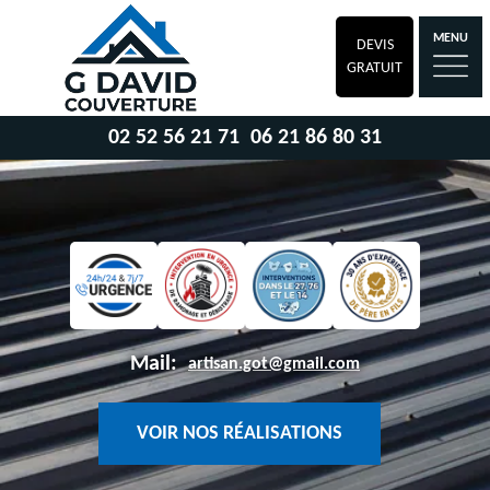
MENU
DEVIS
GRATUIT
02 52 56 21 71
06 21 86 80 31
Mail:
artisan.got@gmail.com
VOIR NOS RÉALISATIONS