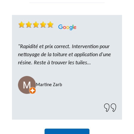
"Rapidité et prix correct. Intervention pour
nettoyage de la toiture et application d'une
résine. Reste à trouver les tuiles
manquantes, nous savons que nous pouvons
compter sur M. GOT. Très content de la
Martine Zarb
prestation, a recommander sans problème"