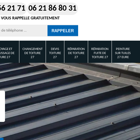
56 21 71
06 21 86 80 31
 VOUS RAPPELLE GRATUITEMENT
OYAGE ET
CHANGEMENT
DEVIS
RÉPARATION
RÉPARATION
PEINTURE
SSAGE DE
DE TOITURE
TOITURE
DE TOITURE
FUITE DE
SUR TUILES
TURE 27
27
27
27
TOITURE 27
27 EURE