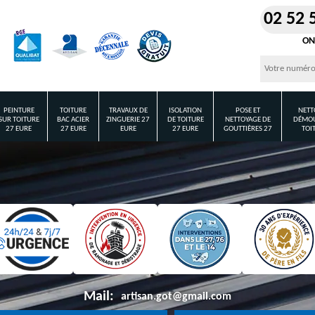
02 52 
ON
PEINTURE
TOITURE
TRAVAUX DE
ISOLATION
POSE ET
NETT
SUR TOITURE
BAC ACIER
ZINGUERIE 27
DE TOITURE
NETTOYAGE DE
DÉMOU
27 EURE
27 EURE
EURE
27 EURE
GOUTTIÈRES 27
TOI
Mail:
artisan.got@gmail.com