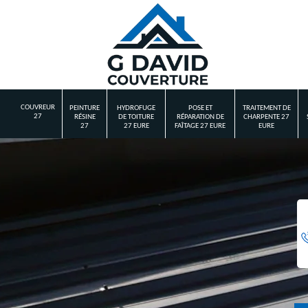
COUVREUR
PEINTURE
HYDROFUGE
POSE ET
TRAITEMENT DE
27
RÉSINE
DE TOITURE
RÉPARATION DE
CHARPENTE 27
27
27 EURE
FAÎTAGE 27 EURE
EURE