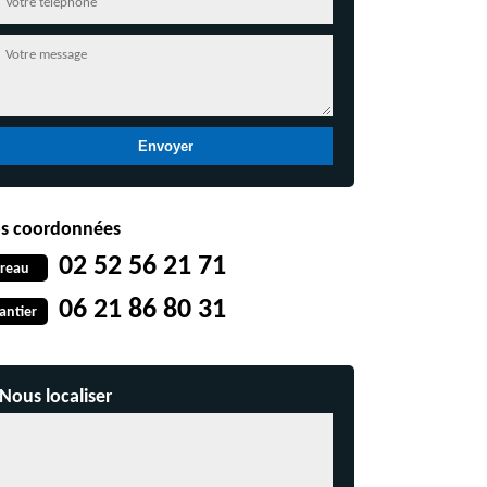
s coordonnées
02 52 56 21 71
reau
06 21 86 80 31
antier
Nous localiser