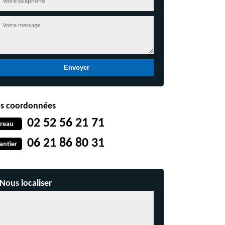
s coordonnées
02 52 56 21 71
reau
06 21 86 80 31
antier
Nous localiser