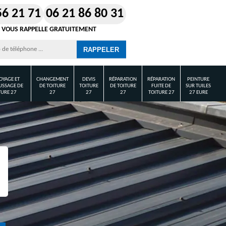
56 21 71
06 21 86 80 31
 VOUS RAPPELLE GRATUITEMENT
OYAGE ET
CHANGEMENT
DEVIS
RÉPARATION
RÉPARATION
PEINTURE
SSAGE DE
DE TOITURE
TOITURE
DE TOITURE
FUITE DE
SUR TUILES
TURE 27
27
27
27
TOITURE 27
27 EURE