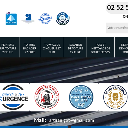
02 52 
ON
PEINTURE
TOITURE
TRAVAUX DE
ISOLATION
POSE ET
NETT
SUR TOITURE
BAC ACIER
ZINGUERIE 27
DE TOITURE
NETTOYAGE DE
DÉMOU
27 EURE
27 EURE
EURE
27 EURE
GOUTTIÈRES 27
TOI
Mail:
artisan.got@gmail.com