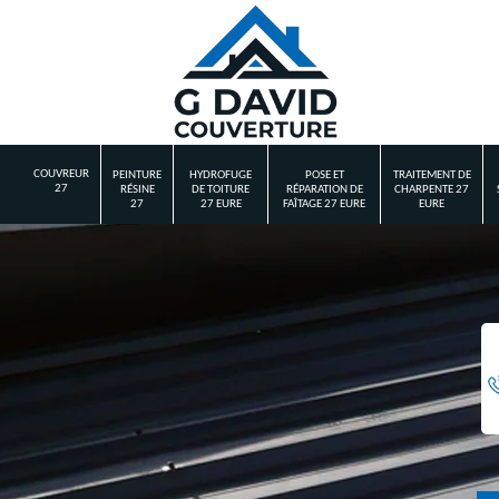
COUVREUR
PEINTURE
HYDROFUGE
POSE ET
TRAITEMENT DE
27
RÉSINE
DE TOITURE
RÉPARATION DE
CHARPENTE 27
27
27 EURE
FAÎTAGE 27 EURE
EURE