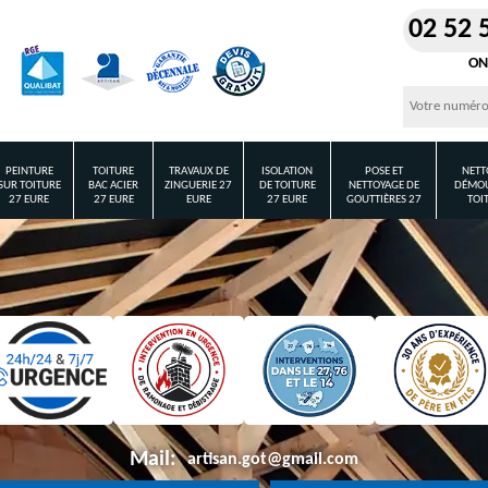
02 52 
ON
PEINTURE
TOITURE
TRAVAUX DE
ISOLATION
POSE ET
NETT
SUR TOITURE
BAC ACIER
ZINGUERIE 27
DE TOITURE
NETTOYAGE DE
DÉMOU
27 EURE
27 EURE
EURE
27 EURE
GOUTTIÈRES 27
TOI
Mail:
artisan.got@gmail.com