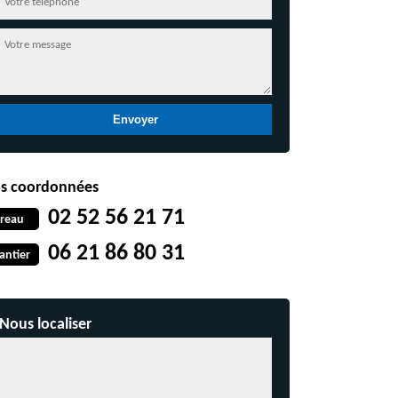
s coordonnées
02 52 56 21 71
reau
06 21 86 80 31
antier
Nous localiser