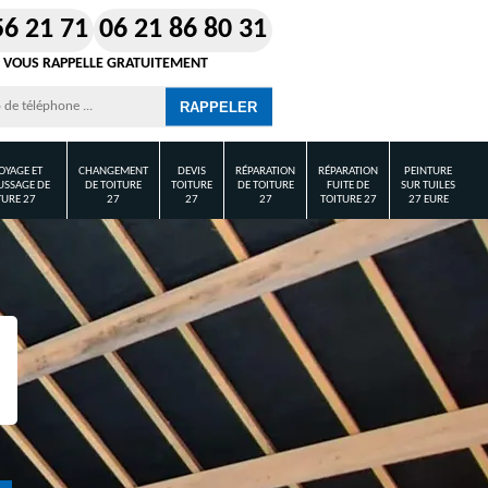
56 21 71
06 21 86 80 31
 VOUS RAPPELLE GRATUITEMENT
OYAGE ET
CHANGEMENT
DEVIS
RÉPARATION
RÉPARATION
PEINTURE
SSAGE DE
DE TOITURE
TOITURE
DE TOITURE
FUITE DE
SUR TUILES
TURE 27
27
27
27
TOITURE 27
27 EURE