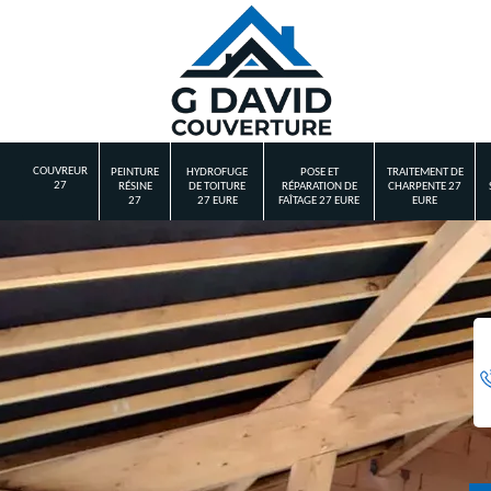
COUVREUR
PEINTURE
HYDROFUGE
POSE ET
TRAITEMENT DE
27
RÉSINE
DE TOITURE
RÉPARATION DE
CHARPENTE 27
27
27 EURE
FAÎTAGE 27 EURE
EURE