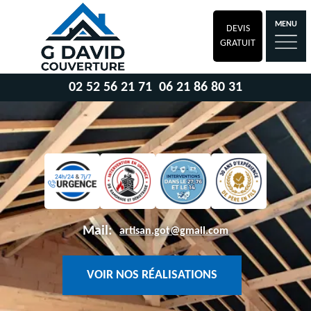
MENU
DEVIS
GRATUIT
02 52 56 21 71
06 21 86 80 31
Mail:
artisan.got@gmail.com
VOIR NOS RÉALISATIONS