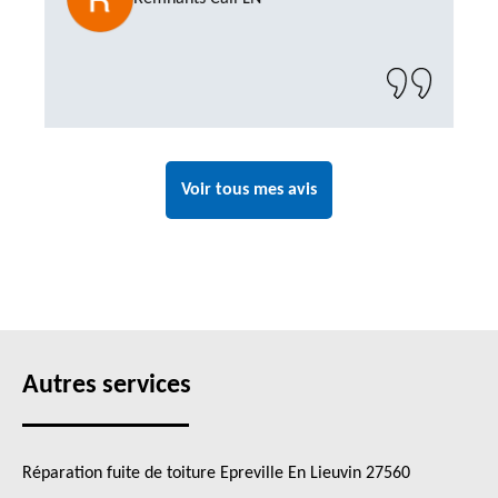
impeccable et le chantier a été laissé propre.
Un artisan de confiance que je n’hésiterai pas
à recontacter"
Voir tous mes avis
Autres services
Réparation fuite de toiture Epreville En Lieuvin 27560