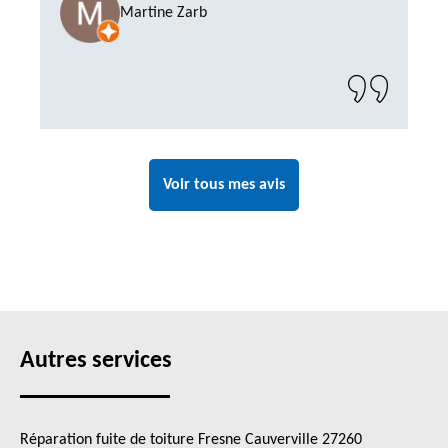
Martine Zarb
prestation, a recommander sans problème"
Voir tous mes avis
Autres services
Réparation fuite de toiture Fresne Cauverville 27260