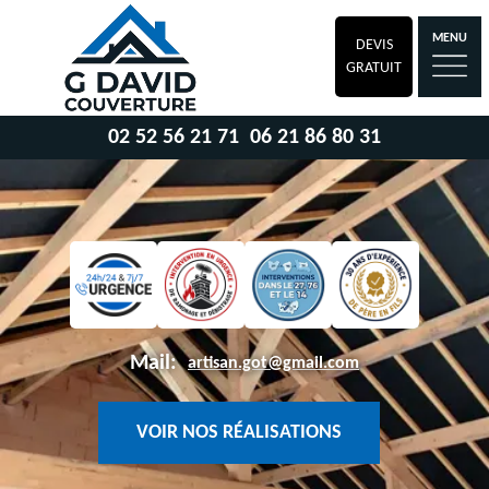
MENU
DEVIS
GRATUIT
02 52 56 21 71
06 21 86 80 31
Mail:
artisan.got@gmail.com
VOIR NOS RÉALISATIONS