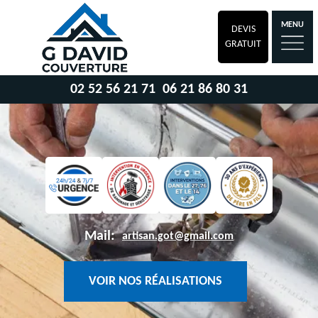
MENU
DEVIS
GRATUIT
02 52 56 21 71
06 21 86 80 31
Mail:
artisan.got@gmail.com
VOIR NOS RÉALISATIONS