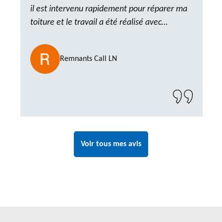
il est intervenu rapidement pour réparer ma
toiture et le travail a été réalisé avec
beaucoup de professionnalisme. Très,
ponctuel et à l’écoute, le résultat est
Remnants Call LN
impeccable et le chantier a été laissé propre.
Un artisan de confiance que je n’hésiterai pas
à recontacter"
Voir tous mes avis