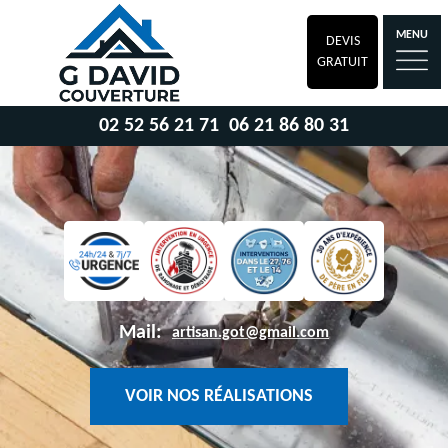
MENU
DEVIS
GRATUIT
02 52 56 21 71
06 21 86 80 31
Mail:
artisan.got@gmail.com
VOIR NOS RÉALISATIONS