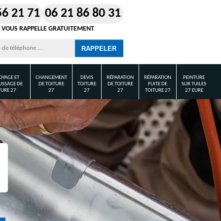
56 21 71
06 21 86 80 31
 VOUS RAPPELLE GRATUITEMENT
OYAGE ET
CHANGEMENT
DEVIS
RÉPARATION
RÉPARATION
PEINTURE
SSAGE DE
DE TOITURE
TOITURE
DE TOITURE
FUITE DE
SUR TUILES
TURE 27
27
27
27
TOITURE 27
27 EURE