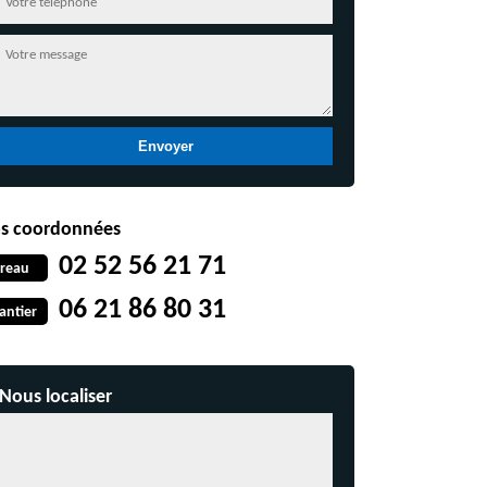
s coordonnées
02 52 56 21 71
reau
06 21 86 80 31
antier
Nous localiser