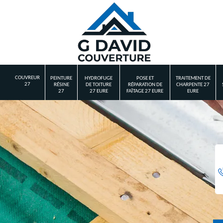
COUVREUR
PEINTURE
HYDROFUGE
POSE ET
TRAITEMENT DE
27
RÉSINE
DE TOITURE
RÉPARATION DE
CHARPENTE 27
27
27 EURE
FAÎTAGE 27 EURE
EURE