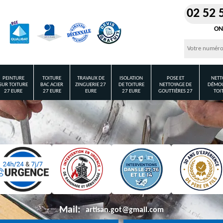
02 52 
ON
PEINTURE
TOITURE
TRAVAUX DE
ISOLATION
POSE ET
NETT
SUR TOITURE
BAC ACIER
ZINGUERIE 27
DE TOITURE
NETTOYAGE DE
DÉMOU
27 EURE
27 EURE
EURE
27 EURE
GOUTTIÈRES 27
TOI
Mail:
artisan.got@gmail.com