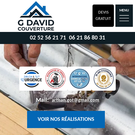
MENU
DEVIS
GRATUIT
02 52 56 21 71
06 21 86 80 31
Mail:
artisan.got@gmail.com
VOIR NOS RÉALISATIONS