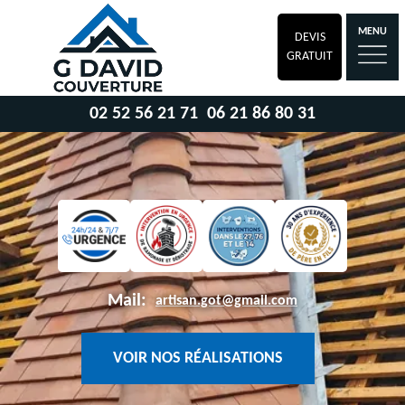
MENU
DEVIS
GRATUIT
02 52 56 21 71
06 21 86 80 31
Mail:
artisan.got@gmail.com
VOIR NOS RÉALISATIONS