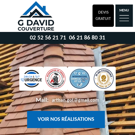
MENU
DEVIS
GRATUIT
02 52 56 21 71
06 21 86 80 31
Mail:
artisan.got@gmail.com
VOIR NOS RÉALISATIONS