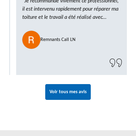
"Je recommande vivement ce professionnel,
il est intervenu rapidement pour réparer ma
toiture et le travail a été réalisé avec
beaucoup de professionnalisme. Très,
ponctuel et à l’écoute, le résultat est
Remnants Call LN
impeccable et le chantier a été laissé propre.
Un artisan de confiance que je n’hésiterai pas
à recontacter"
Voir tous mes avis