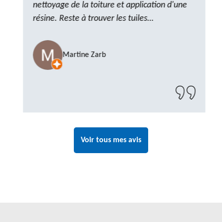
nettoyage de la toiture et application d'une
résine. Reste à trouver les tuiles
manquantes, nous savons que nous pouvons
compter sur M. GOT. Très content de la
Martine Zarb
prestation, a recommander sans problème"
Voir tous mes avis