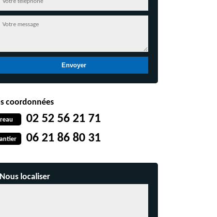
s coordonnées
02 52 56 21 71
reau
06 21 86 80 31
antier
Nous localiser