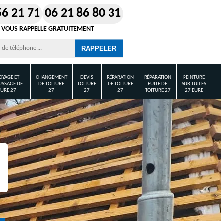
56 21 71
06 21 86 80 31
 VOUS RAPPELLE GRATUITEMENT
OYAGE ET
CHANGEMENT
DEVIS
RÉPARATION
RÉPARATION
PEINTURE
SSAGE DE
DE TOITURE
TOITURE
DE TOITURE
FUITE DE
SUR TUILES
TURE 27
27
27
27
TOITURE 27
27 EURE