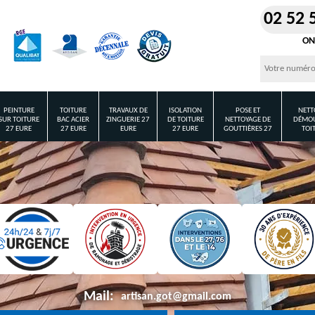
02 52 
ON
PEINTURE
TOITURE
TRAVAUX DE
ISOLATION
POSE ET
NETT
SUR TOITURE
BAC ACIER
ZINGUERIE 27
DE TOITURE
NETTOYAGE DE
DÉMOU
27 EURE
27 EURE
EURE
27 EURE
GOUTTIÈRES 27
TOI
Mail:
artisan.got@gmail.com