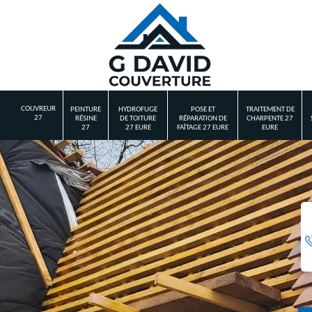
COUVREUR
PEINTURE
HYDROFUGE
POSE ET
TRAITEMENT DE
27
RÉSINE
DE TOITURE
RÉPARATION DE
CHARPENTE 27
27
27 EURE
FAÎTAGE 27 EURE
EURE