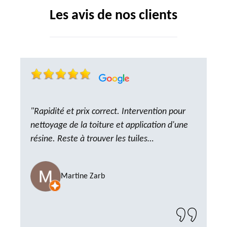
Les avis de nos clients
"Rapidité et prix correct. Intervention pour
nettoyage de la toiture et application d'une
résine. Reste à trouver les tuiles
manquantes, nous savons que nous pouvons
compter sur M. GOT. Très content de la
Martine Zarb
prestation, a recommander sans problème"