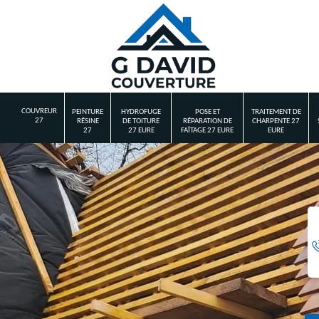
COUVREUR
PEINTURE
HYDROFUGE
POSE ET
TRAITEMENT DE
27
RÉSINE
DE TOITURE
RÉPARATION DE
CHARPENTE 27
27
27 EURE
FAÎTAGE 27 EURE
EURE