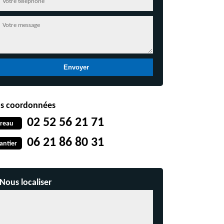
s coordonnées
02 52 56 21 71
reau
06 21 86 80 31
antier
Nous localiser