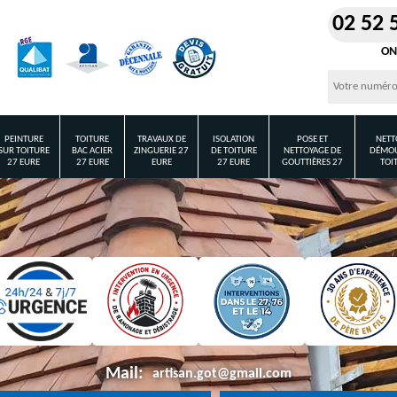
02 52 
ON
PEINTURE
TOITURE
TRAVAUX DE
ISOLATION
POSE ET
NETT
SUR TOITURE
BAC ACIER
ZINGUERIE 27
DE TOITURE
NETTOYAGE DE
DÉMOU
27 EURE
27 EURE
EURE
27 EURE
GOUTTIÈRES 27
TOI
Mail:
artisan.got@gmail.com