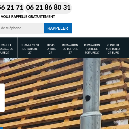
56 21 71
06 21 86 80 31
 VOUS RAPPELLE GRATUITEMENT
OYAGE ET
CHANGEMENT
DEVIS
RÉPARATION
RÉPARATION
PEINTURE
SSAGE DE
DE TOITURE
TOITURE
DE TOITURE
FUITE DE
SUR TUILES
TURE 27
27
27
27
TOITURE 27
27 EURE