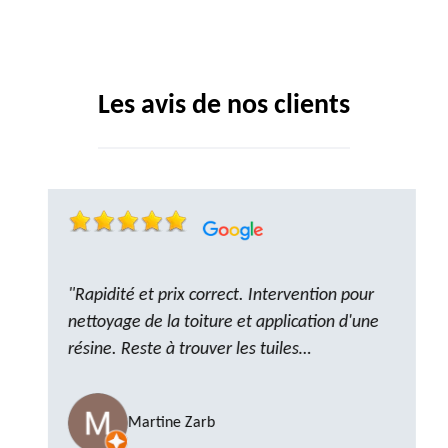
Les avis de nos clients
"Rapidité et prix correct. Intervention pour
nettoyage de la toiture et application d'une
résine. Reste à trouver les tuiles
manquantes, nous savons que nous pouvons
compter sur M. GOT. Très content de la
Martine Zarb
prestation, a recommander sans problème"