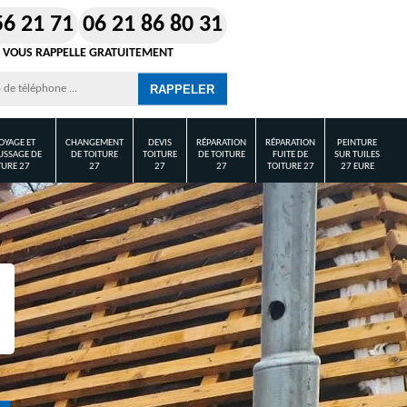
56 21 71
06 21 86 80 31
 VOUS RAPPELLE GRATUITEMENT
OYAGE ET
CHANGEMENT
DEVIS
RÉPARATION
RÉPARATION
PEINTURE
SSAGE DE
DE TOITURE
TOITURE
DE TOITURE
FUITE DE
SUR TUILES
TURE 27
27
27
27
TOITURE 27
27 EURE