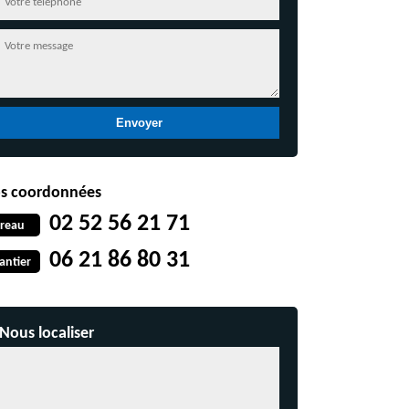
s coordonnées
02 52 56 21 71
reau
06 21 86 80 31
antier
Nous localiser