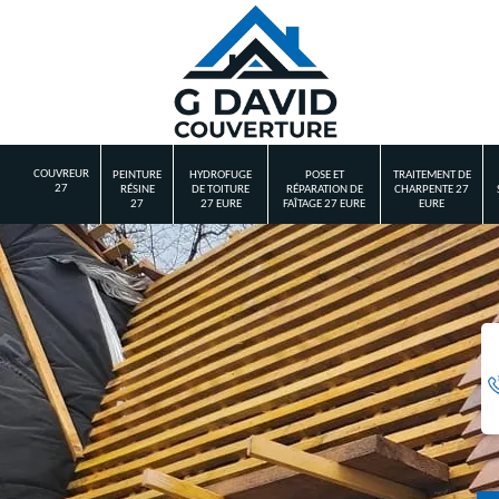
COUVREUR
PEINTURE
HYDROFUGE
POSE ET
TRAITEMENT DE
27
RÉSINE
DE TOITURE
RÉPARATION DE
CHARPENTE 27
27
27 EURE
FAÎTAGE 27 EURE
EURE