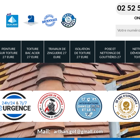
02 52 
ON
PEINTURE
TOITURE
TRAVAUX DE
ISOLATION
POSE ET
NETT
SUR TOITURE
BAC ACIER
ZINGUERIE 27
DE TOITURE
NETTOYAGE DE
DÉMOU
27 EURE
27 EURE
EURE
27 EURE
GOUTTIÈRES 27
TOI
Mail:
artisan.got@gmail.com