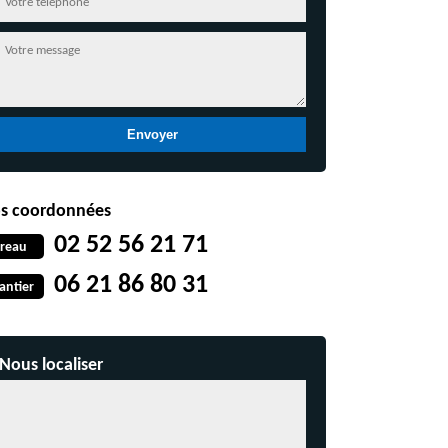
s coordonnées
02 52 56 21 71
reau
06 21 86 80 31
antier
Nous localiser