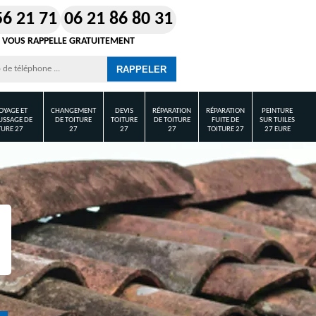
56 21 71
06 21 86 80 31
 VOUS RAPPELLE GRATUITEMENT
OYAGE ET
CHANGEMENT
DEVIS
RÉPARATION
RÉPARATION
PEINTURE
SSAGE DE
DE TOITURE
TOITURE
DE TOITURE
FUITE DE
SUR TUILES
TURE 27
27
27
27
TOITURE 27
27 EURE