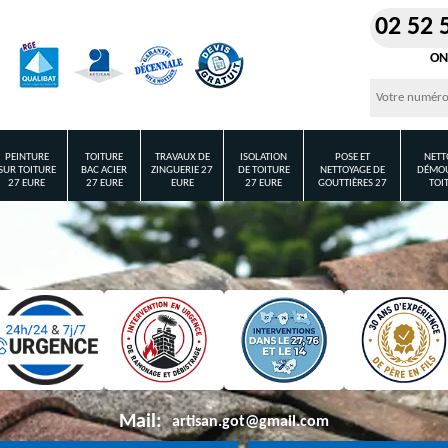
02 52 
ON
PEINTURE
TOITURE
TRAVAUX DE
ISOLATION
POSE ET
NETT
SUR TOITURE
BAC ACIER
ZINGUERIE 27
DE TOITURE
NETTOYAGE DE
DÉMOU
27 EURE
27 EURE
EURE
27 EURE
GOUTTIÈRES 27
TOI
Mail:
artisan.got@gmail.com