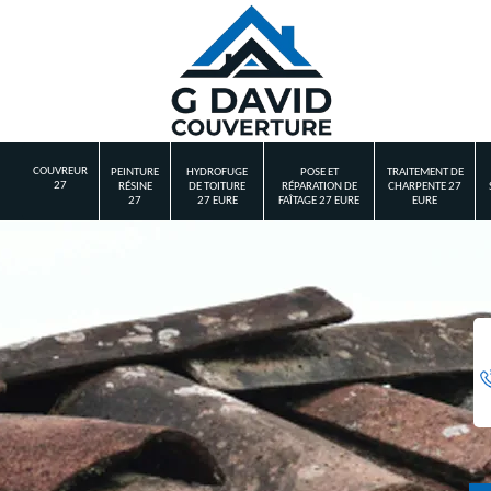
COUVREUR
PEINTURE
HYDROFUGE
POSE ET
TRAITEMENT DE
27
RÉSINE
DE TOITURE
RÉPARATION DE
CHARPENTE 27
27
27 EURE
FAÎTAGE 27 EURE
EURE