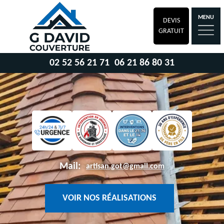
MENU
DEVIS
GRATUIT
02 52 56 21 71
06 21 86 80 31
Mail:
artisan.got@gmail.com
VOIR NOS RÉALISATIONS