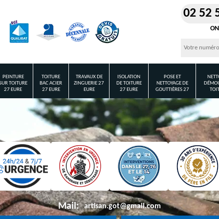
02 52 
ON
PEINTURE
TOITURE
TRAVAUX DE
ISOLATION
POSE ET
NETT
SUR TOITURE
BAC ACIER
ZINGUERIE 27
DE TOITURE
NETTOYAGE DE
DÉMOU
27 EURE
27 EURE
EURE
27 EURE
GOUTTIÈRES 27
TOI
Mail:
artisan.got@gmail.com