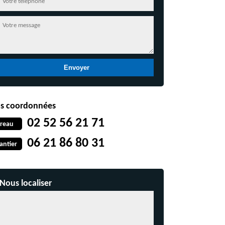
s coordonnées
02 52 56 21 71
reau
06 21 86 80 31
antier
Nous localiser