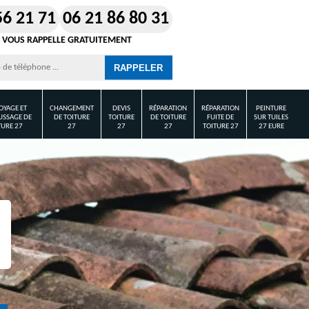
56 21 71
06 21 86 80 31
 VOUS RAPPELLE GRATUITEMENT
OYAGE ET
CHANGEMENT
DEVIS
RÉPARATION
RÉPARATION
PEINTURE
SSAGE DE
DE TOITURE
TOITURE
DE TOITURE
FUITE DE
SUR TUILES
TURE 27
27
27
27
TOITURE 27
27 EURE