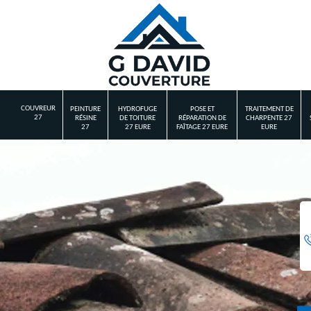
COUVREUR
PEINTURE
HYDROFUGE
POSE ET
TRAITEMENT DE
27
RÉSINE
DE TOITURE
RÉPARATION DE
CHARPENTE 27
27
27 EURE
FAÎTAGE 27 EURE
EURE