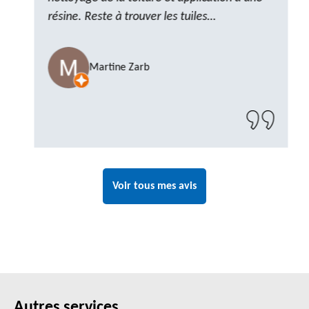
résine. Reste à trouver les tuiles
manquantes, nous savons que nous pouvons
compter sur M. GOT. Très content de la
Martine Zarb
prestation, a recommander sans problème"
Voir tous mes avis
Autres services