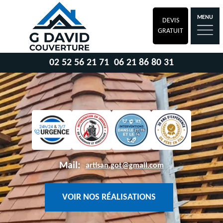
MENU
DEVIS
GRATUIT
02 52 56 21 71
06 21 86 80 31
Mail:
artisan.got@gmail.com
VOIR NOS RÉALISATIONS