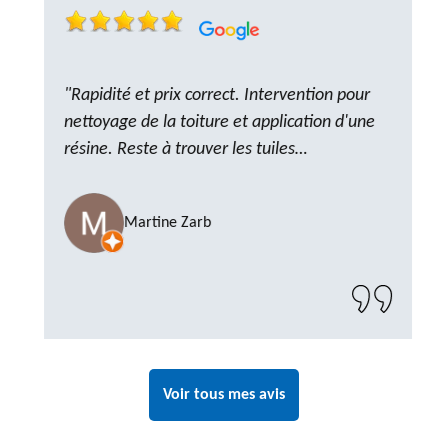
"Rapidité et prix correct. Intervention pour
nettoyage de la toiture et application d'une
résine. Reste à trouver les tuiles
manquantes, nous savons que nous pouvons
compter sur M. GOT. Très content de la
Martine Zarb
prestation, a recommander sans problème"
Voir tous mes avis