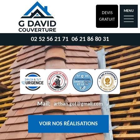
MENU
DEVIS
GRATUIT
02 52 56 21 71
06 21 86 80 31
Mail:
artisan.got@gmail.com
VOIR NOS RÉALISATIONS